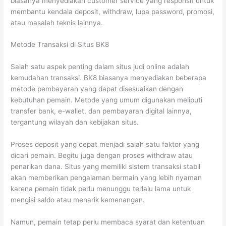
biasanya menyediakan customer service yang responsif untuk
membantu kendala deposit, withdraw, lupa password, promosi,
atau masalah teknis lainnya.
Metode Transaksi di Situs BK8
Salah satu aspek penting dalam situs judi online adalah
kemudahan transaksi. BK8 biasanya menyediakan beberapa
metode pembayaran yang dapat disesuaikan dengan
kebutuhan pemain. Metode yang umum digunakan meliputi
transfer bank, e-wallet, dan pembayaran digital lainnya,
tergantung wilayah dan kebijakan situs.
Proses deposit yang cepat menjadi salah satu faktor yang
dicari pemain. Begitu juga dengan proses withdraw atau
penarikan dana. Situs yang memiliki sistem transaksi stabil
akan memberikan pengalaman bermain yang lebih nyaman
karena pemain tidak perlu menunggu terlalu lama untuk
mengisi saldo atau menarik kemenangan.
Namun, pemain tetap perlu membaca syarat dan ketentuan