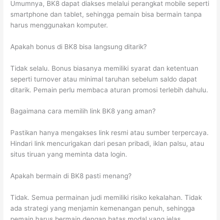
Umumnya, BK8 dapat diakses melalui perangkat mobile seperti
smartphone dan tablet, sehingga pemain bisa bermain tanpa
harus menggunakan komputer.
Apakah bonus di BK8 bisa langsung ditarik?
Tidak selalu. Bonus biasanya memiliki syarat dan ketentuan
seperti turnover atau minimal taruhan sebelum saldo dapat
ditarik. Pemain perlu membaca aturan promosi terlebih dahulu.
Bagaimana cara memilih link BK8 yang aman?
Pastikan hanya mengakses link resmi atau sumber terpercaya.
Hindari link mencurigakan dari pesan pribadi, iklan palsu, atau
situs tiruan yang meminta data login.
Apakah bermain di BK8 pasti menang?
Tidak. Semua permainan judi memiliki risiko kekalahan. Tidak
ada strategi yang menjamin kemenangan penuh, sehingga
pemain harus bermain dengan batas modal yang jelas.