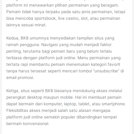
platform ini menawarkan pilihan permainan yang beragam.
Pemain tidak hanya terpaku pada satu jenis permainan, tetapi
bisa mencoba sportsbook, live casino, slot, atau permainan
lainnya sesuai minat.
Kedua, BK8 umumnya menyediakan tampilan situs yang
ramah pengguna. Navigasi yang mudah menjadi faktor
penting, terutama bagi pemain baru yang belum terlalu
terbiasa dengan platform judi online. Menu permainan yang
tertata rapi membantu pemain menemukan kategori favorit
tanpa harus tersesat seperti mencari tombol “unsubscribe” di
email promosi.
Ketiga, situs seperti BK8 biasanya mendukung akses melalui
perangkat desktop maupun mobile. Hal ini membuat pemain
dapat bermain dari komputer, laptop, tablet, atau smartphone.
Fleksibilitas akses menjadi salah satu alasan mengapa
platform judi online semakin populer dibandingkan tempat
bermain konvensional.