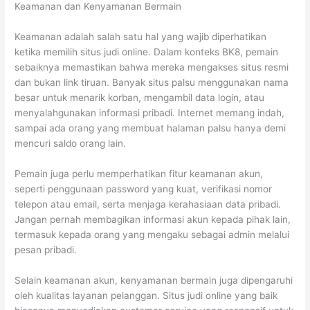
Keamanan dan Kenyamanan Bermain
Keamanan adalah salah satu hal yang wajib diperhatikan
ketika memilih situs judi online. Dalam konteks BK8, pemain
sebaiknya memastikan bahwa mereka mengakses situs resmi
dan bukan link tiruan. Banyak situs palsu menggunakan nama
besar untuk menarik korban, mengambil data login, atau
menyalahgunakan informasi pribadi. Internet memang indah,
sampai ada orang yang membuat halaman palsu hanya demi
mencuri saldo orang lain.
Pemain juga perlu memperhatikan fitur keamanan akun,
seperti penggunaan password yang kuat, verifikasi nomor
telepon atau email, serta menjaga kerahasiaan data pribadi.
Jangan pernah membagikan informasi akun kepada pihak lain,
termasuk kepada orang yang mengaku sebagai admin melalui
pesan pribadi.
Selain keamanan akun, kenyamanan bermain juga dipengaruhi
oleh kualitas layanan pelanggan. Situs judi online yang baik